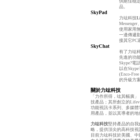
供絕佳穩
品。
SkyPad
力竑科技
L
Messen
使用家用無
一邊傳遞影
接其它PC
SkyChat
有了力竑
先進的功
Skype
以在Sky
(Enco-
的升級方
關於力竑科技
「力作所得，竑其幅廣」
技產品；其所創立的Lif
功能視訊卡系列、多媒體
用產品，並以其導者的地
力竑科技
堅持產品的自我
略，提供頂尖的高科技視
目前力竑科技於美國、中