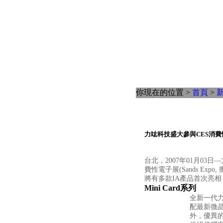
你現在的位置 >
首頁
>
力竑科技盛大參與CES消
台北，2007年01月03日—
費性電子展(Sands Ex
將有多款IA產品首次亮
Mini Card系列
全新一代力
配最新微
外，優異