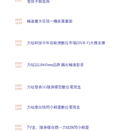
1201
電視卡製造商
2005
極速魔卡呈現一機多重畫面
1103
2005
力竑科技今年在歐洲數位市場(DVB-T)大獲全勝
1102
2005
力竑以
LifeView
品牌 飆出極速影音
1101
2005
力竑發表1G隨身碟型數位電視盒
1006
2005
力竑推出快閃小精靈數位電視盒
1005
2005
TV
盒、隨身碟合體—力竑快閃小精靈
1004