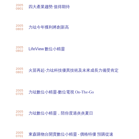
2005
四大產業趨勢 值得期待
0901
2005
力竑今年獲利將創新高
0803
2005
LifeView
數位小精靈
0802
2005
火苗再起-力竑科技優異技術及未來成長力備受肯定
0801
2005
力竑數位小精靈-數位電視 On-The-Go
0705
2005
力竑數位小精靈，陪你度過炎炎夏日
0702
2005
東森購物台開賣數位小精靈 - 價格特優 預購從速
0701