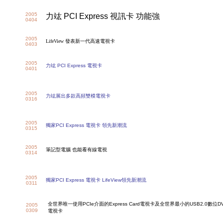
2005
力竑
PCI Express
視訊卡 功能強
0404
2005
LifeView 發表新一代高速電視卡
0403
2005
力竑
PCI Express
電視卡
0401
2005
力竑
展出多款高頻雙模電視卡
0316
2005
獨家
PCI Express
電視卡 領先新潮流
0315
2005
筆記型電腦 也能看有線電視
0314
2005
獨家
PCI Express
電視卡
LifeView
領先新潮流
0311
全世界唯一使用
PCIe
介面的
Express Card
電視卡及全世界最小的
USB2.0
數位
D
2005
0309
電視卡