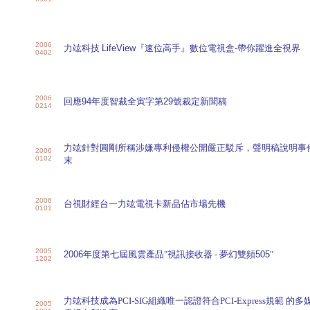
2006
力竑科技
LifeView
『速位高手』數位電視盒-帶你躍進全視界
0402
2006
回應
94
年度智裁全寅字第
29
號裁定新聞稿
0214
力竑針對圓剛所稱涉嫌專利侵權公開嚴正駁斥，聲明稿說明事
2006
0102
末
2006
台視財經台一力竑電視卡新品佔市場先機
0101
2005
2006
年度第七屆風雲產品"視訊接收器 - 夢幻雙頻
505
"
1202
力竑科技成為PCI-SIG組織唯一認證符合PCI-Express規範 的多
2005