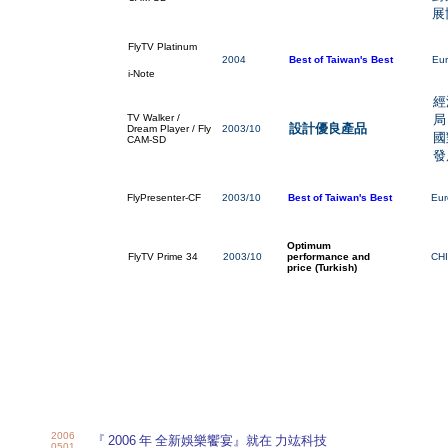
展
FlyTV Platinum
2004
Best of Taiwan's Best
Eur
i-Note
經
TV Walker /
局
設計優良產品
Dream Player / Fly
2003/10
國
CAM-SD
發
FlyPresenter-CF
2003/10
Best of Taiwan's Best
Eur
Optimum
FlyTV Prime 34
2003/10
performance and
CH
price (Turkish)
2006
『
2006
年 全新娛樂饗宴』就在 力竑科技
0501