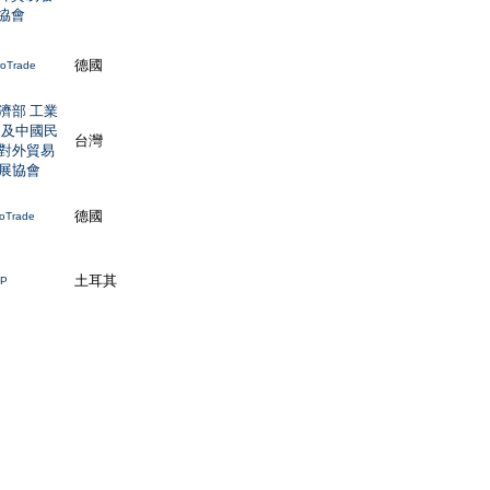
協會
德國
oTrade
濟部 工業
 及中國民
台灣
對外貿易
展協會
德國
oTrade
土耳其
IP