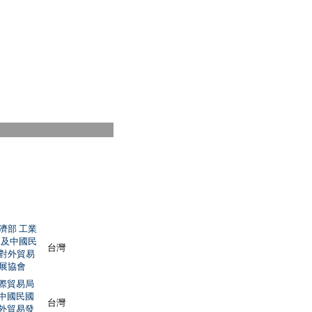
濟部 工業
 及中國民
台灣
對外貿易
展協會
際貿易局
中國民國
台灣
外貿易發