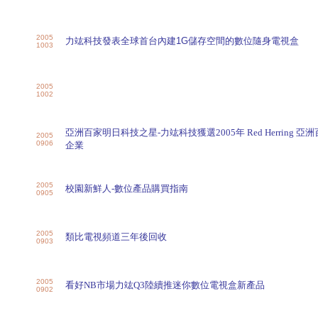
2005
力竑科技發表全球首台內建
1G
儲存空間的數位隨身電視盒
1003
2005
1002
亞洲百家明日科技之星-力竑科技獲選2005年 Red Herring 亞
2005
0906
企業
2005
校園新鮮人-數位產品購買指南
0905
2005
類比電視頻道三年後回收
0903
2005
看好NB市場力竑Q3陸續推迷你數位電視盒新產品
0902