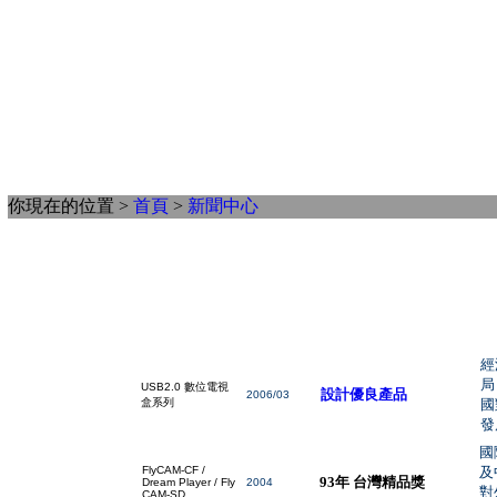
你現在的位置 >
首頁
>
新聞中心
經
局
USB2.0
數位電視
設計優良產品
2006/03
盒系列
國
發
國
FlyCAM-CF /
及
93年 台灣精品獎
Dream Player / Fly
2004
對
CAM-SD