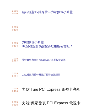
2005
精巧輕盈TV隨身看—力竑數位小精靈
0606
2005
0605
力竑數位小精靈
2005
0604
專為NB設計的超迷你USB數位電視卡
2005
英特爾與力竑科技(LifeView)簽署投資協議
0602
2005
力竑科技與英特爾簽訂投資協議新聞
0601
2005
力竑
Ture PCI Express
電視卡亮相
0406
2005
力竑 獨家發表
PCI Express
電視卡
0405