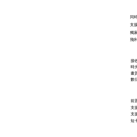
同
支
獨
飛
接
時
畫
數
前
支
支
短