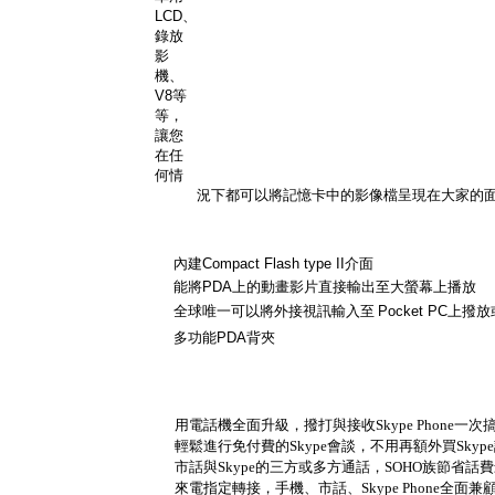
LCD
、
錄放
影
機、
V8
等
等，
讓您
在任
何情
況下都可以將記憶卡中的影像檔呈現在大家的
內建
Compact Flash type II
介面
能將
PDA
上的動畫影片直接輸出至大螢幕上播放
全球唯一可以將外接視訊輸入至
Pocket PC
上撥放
多功能
PDA
背夾
用電話機全面升級，撥打與接收Skype Phone一次
輕鬆進行免付費的Skype會談，不用再額外買Skyp
市話與Skype的三方或多方通話，SOHO族節省話
來電指定轉接，手機、市話、Skype Phone全面兼