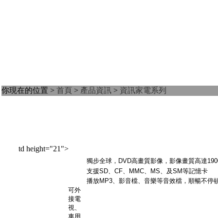
你現在的位置 >
首頁
>
產品資訊
>
資訊家電系列
td height="21">
獨步全球，
DVD
高畫質影像，影像畫質高達
190
支援
SD
、
CF
、
MMC
、
MS
、及
SM
等記憶卡
播放
MP3
、影音檔、音樂等音效檔，順暢不停
可外
接電
視、
車用