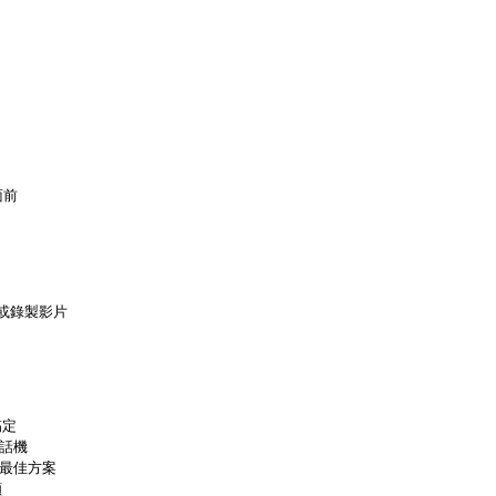
面前
或錄製影片
搞定
e話機
費最佳方案
顧